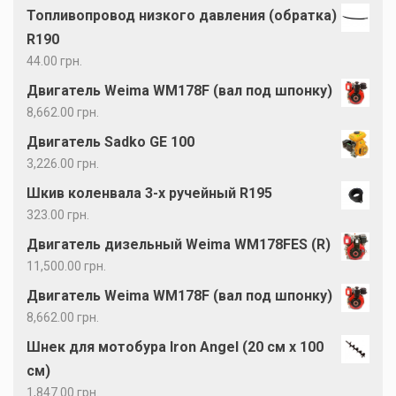
Топливопровод низкого давления (обратка)
R190
44.00
грн.
Двигатель Weima WM178F (вал под шпонку)
8,662.00
грн.
Двигатель Sadko GE 100
3,226.00
грн.
Шкив коленвала 3-х ручейный R195
323.00
грн.
Двигатель дизельный Weima WM178FES (R)
11,500.00
грн.
Двигатель Weima WM178F (вал под шпонку)
8,662.00
грн.
Шнек для мотобура Iron Angel (20 см х 100
см)
1,847.00
грн.