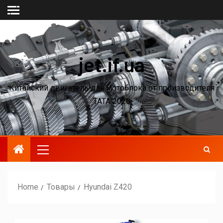
jet.if.ua
Китайский двигатель для мотоблока от производителя
ТАТА 2020
Home
Товары
Hyundai Z420