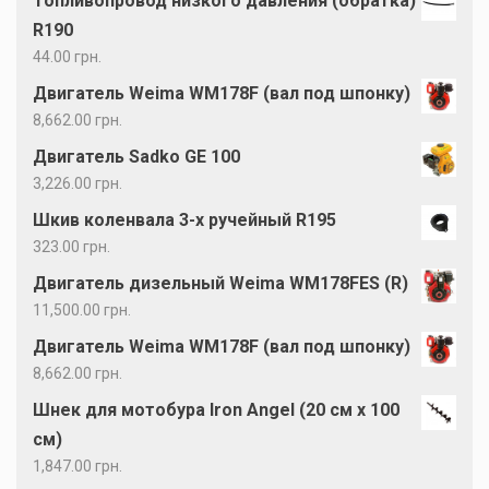
Топливопровод низкого давления (обратка)
R190
44.00
грн.
Двигатель Weima WM178F (вал под шпонку)
8,662.00
грн.
Двигатель Sadko GE 100
3,226.00
грн.
Шкив коленвала 3-х ручейный R195
323.00
грн.
Двигатель дизельный Weima WM178FES (R)
11,500.00
грн.
Двигатель Weima WM178F (вал под шпонку)
8,662.00
грн.
Шнек для мотобура Iron Angel (20 см х 100
см)
1,847.00
грн.