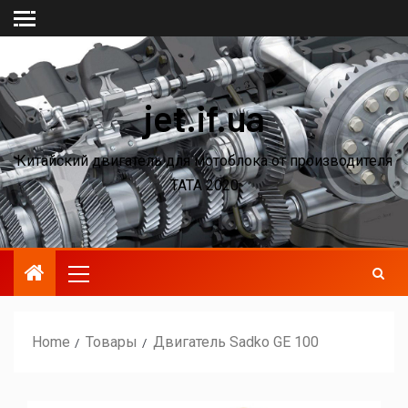
jet.if.ua
Китайский двигатель для мотоблока от производителя
ТАТА 2020
Home
Товары
Двигатель Sadko GE 100